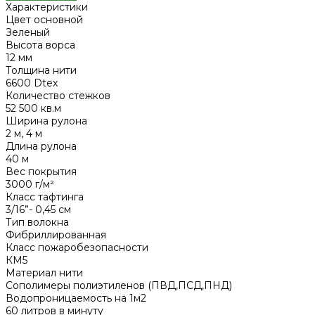
Характеристики
Цвет основной
Зеленый
Высота ворса
12 мм
Толщина нити
6600 Dtex
Количество стежков
52 500 кв.м
Ширина рулона
2 м, 4 м
Длина рулона
40 м
Вес покрытия
3000 г/м²
Класс тафтинга
3/16”- 0,45 см
Тип волокна
Фибриллированная
Класс пожаробезопасности
КМ5
Материал нити
Сополимеры полиэтиленов (ПВД,ПСД,ПНД)
Водопроницаемость на 1м2
60 литров в минуту